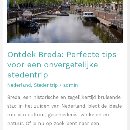
voor
een
onvergetelijke
stedentrip
Ontdek Breda: Perfecte tips
voor een onvergetelijke
stedentrip
Nederland
,
Stedentrip
/
admin
Breda, een historische en tegelijkertijd bruisende
stad in het zuiden van Nederland, biedt de ideale
mix van cultuur, geschiedenis, winkelen en
natuur. Of je nu op zoek bent naar een