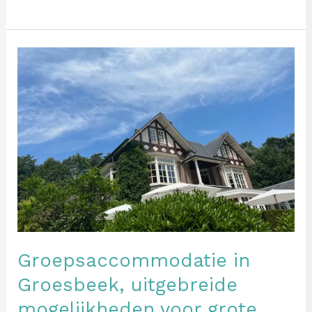
Groepsaccommodatie
in
Groesbeek,
uitgebreide
mogelijkheden
voor
grote
groepen
Groepsaccommodatie in
Groesbeek, uitgebreide
mogelijkheden voor grote