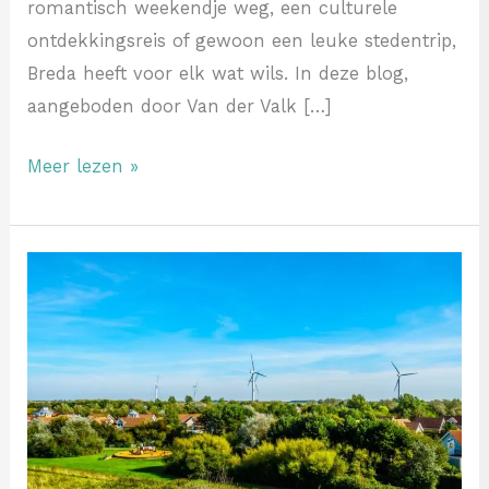
romantisch weekendje weg, een culturele
ontdekkingsreis of gewoon een leuke stedentrip,
Breda heeft voor elk wat wils. In deze blog,
aangeboden door Van der Valk […]
Meer lezen »
Kom
vakantie
vieren
aan
het
Bergumermeer