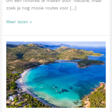
om een rondreis te maken door Toscane, maar
zoek je nog mooie routes voor […]
Meer lezen »
Boek
een
hotel,
Corsica
wacht