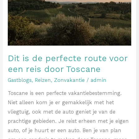
route
voor
een
reis
door
Toscane
Dit is de perfecte route voor
een reis door Toscane
Gastblogs
,
Reizen
,
Zonvakantie
/
admin
Toscane is een perfecte vakantiebestemming.
Niet alleen kom je er gemakkelijk met het
vliegtuig, ook met de auto geniet je van de
prachtige gebieden. Je reist erheen met je eigen
auto, of je huurt er een auto. Ben je van plan