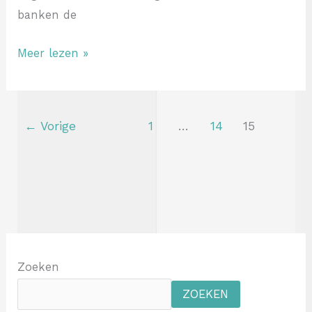
banken de
Meer lezen »
←
Vorige
1
…
14
15
C
a
Zoeken
t
ZOEKEN
e