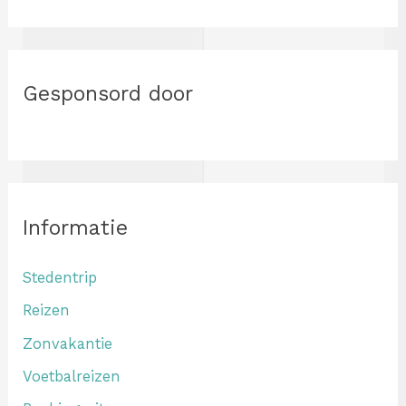
g
o
r
Gesponsord door
i
e
ë
n
Informatie
Stedentrip
Reizen
Zonvakantie
Voetbalreizen