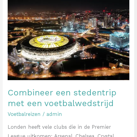
Combineer
een
stedentrip
met
een
voetbalwedstrijd
Combineer een stedentrip
met een voetbalwedstrijd
Voetbalreizen
/
admin
Londen heeft vele clubs die in de Premier
League uitkomen: Arsenal, Chelsea, Crystal