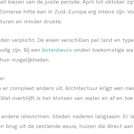
het kiezen van de juiste periode. April tot oktober z
omerse hitte kan in Zuid-Europa erg intens zijn. V
uren en minder drukte.
anden verplicht. De eisen verschillen per land en ty
ig zijn. Bij een
botenbeurs
vinden toekomstige wat
 hun mogelijkheden.
er
 er compleet anders uit. Architectuur krijgt een ni
 Wat overblijft is het klotsen van water en af en t
j andere reisvormen. Steden naderen langzaam. Er is 
n brug uit de zestiende eeuw, huizen die direct aa