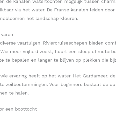
en de kanalen watertochten mogelijk tussen charma
eikbaar via het water. De Franse kanalen leiden doo
nnebloemen het landschap kleuren.
 varen
 diverse vaartuigen. Riviercruiseschepen bieden com
Wie meer vrijheid zoekt, huurt een sloep of motorbo
te te bepalen en langer te blijven op plekken die bi
r wie ervaring heeft op het water. Het Gardameer, d
iete zeilbestemmingen. Voor beginners bestaat de op
men te halen.
or een boottocht